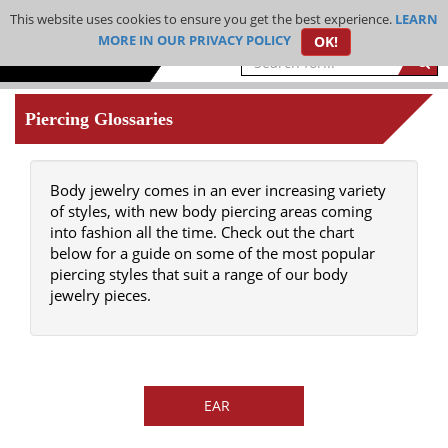
This website uses cookies to ensure you get the best experience.
LEARN
MORE IN OUR PRIVACY POLICY
OK!
BODY
JEWELRY
Piercing Glossaries
JEWELRY BY
MATERIAL
Body jewelry comes in an ever increasing variety
STAINLESS
of styles, with new body piercing areas coming
STEEL
into fashion all the time. Check out the chart
JEWELRY
below for a guide on some of the most popular
SILVER
piercing styles that suit a range of our body
JEWELRY
jewelry pieces.
FASHION
JEWELRY
CLEARANCE
SALE
EAR
บริการเคลือบ