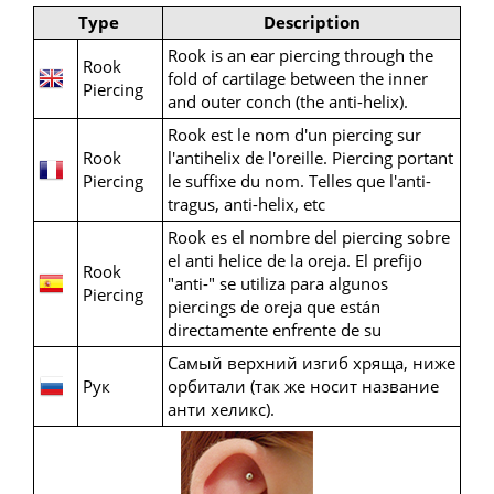
Type
Description
Rook is an ear piercing through the
Rook
fold of cartilage between the inner
Piercing
and outer conch (the anti-helix).
Rook est le nom d'un piercing sur
Rook
l'antihelix de l'oreille. Piercing portant
Piercing
le suffixe du nom. Telles que l'anti-
tragus, anti-helix, etc
Rook es el nombre del piercing sobre
el anti helice de la oreja. El prefijo
Rook
"anti-" se utiliza para algunos
Piercing
piercings de oreja que están
directamente enfrente de su
Самый верхний изгиб хряща, ниже
Рук
орбитали (так же носит название
анти хеликс).