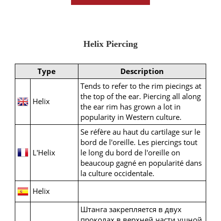
Helix Piercing
Type
Description
Tends to refer to the rim piecings at
the top of the ear. Piercing all along
Helix
the ear rim has grown a lot in
popularity in Western culture.
Se réfère au haut du cartilage sur le
bord de l'oreille. Les piercings tout
L'Helix
le long du bord de l'oreille on
beaucoup gagné en popularité dans
la culture occidentale.
Helix
Штанга закрепляется в двух
проколах в верхней части ушной