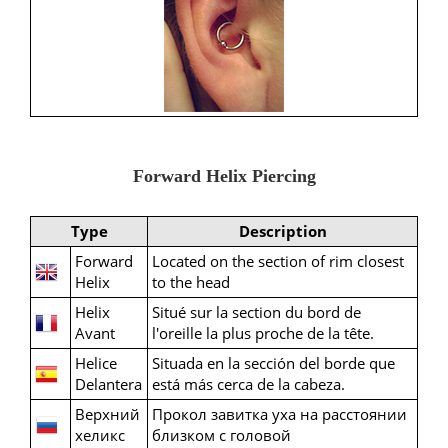
Forward Helix Piercing
Type
Description
Forward
Located on the section of rim closest
Helix
to the head
Helix
Situé sur la section du bord de
Avant
l'oreille la plus proche de la tête.
Helice
Situada en la sección del borde que
Delantera
está más cerca de la cabeza.
Верхний
Прокол завитка уха на расстоянии
хеликс
близком с головой