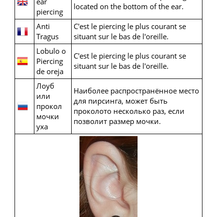
ear
located on the bottom of the ear.
piercing
Anti
C'est le piercing le plus courant se
Tragus
situant sur le bas de l'oreille.
Lobulo o
C'est le piercing le plus courant se
Piercing
situant sur le bas de l'oreille.
de oreja
Лоуб
Наиболее распространённое место
или
для пирсинга, может быть
прокол
проколото несколько раз, если
мочки
позволит размер мочки.
уха