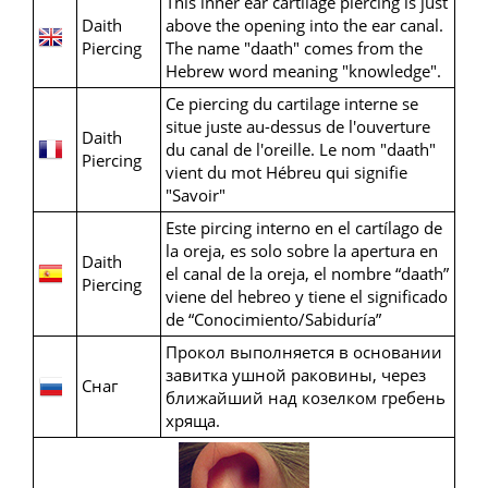
This inner ear cartilage piercing is just
Daith
above the opening into the ear canal.
Piercing
The name "daath" comes from the
Hebrew word meaning "knowledge".
Ce piercing du cartilage interne se
situe juste au-dessus de l'ouverture
Daith
du canal de l'oreille. Le nom "daath"
Piercing
vient du mot Hébreu qui signifie
"Savoir"
Este pircing interno en el cartílago de
la oreja, es solo sobre la apertura en
Daith
el canal de la oreja, el nombre “daath”
Piercing
viene del hebreo y tiene el significado
de “Conocimiento/Sabiduría”
Прокол выполняется в основании
завитка ушной раковины, через
Снаг
ближайший над козелком гребень
хряща.